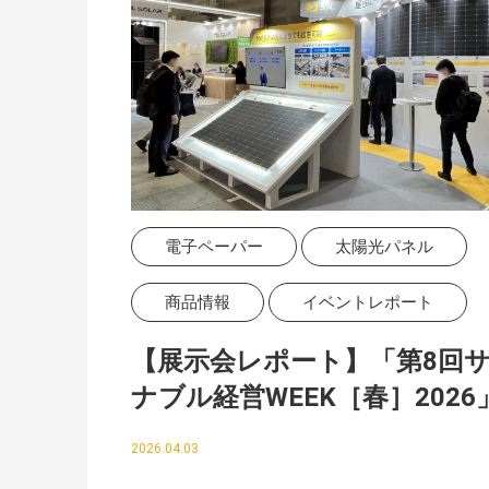
電子ペーパー
太陽光パネル
商品情報
イベントレポート
【展示会レポート】「第8回
ナブル経営WEEK［春］2026
出展しました。ご来場ありが
2026.04.03
ございました