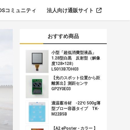
DSコミュニティ
法人向け通販サイト
おすすめ商品
小型「超低消費型液晶」
1.28型白黒 反射型（解像
度128×128）
LS013B7DH03
【光のスポット位置から距
離算出】測距センサ
GP2Y0E03
適温蓄冷材 -22℃ 500g薄
型ブロー容器タイプ TK-
M22B5B
【A2 ePoster - カラー 】