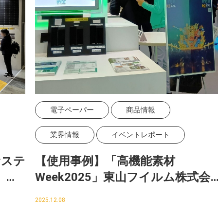
電子ペーパー
商品情報
業界情報
イベントレポート
サステ
【使用事例】「高機能素材
」に
Week2025」東山フイルム株式会
とう
社様のブースで電子ペーパーを活
2025.12.08
用いただきました