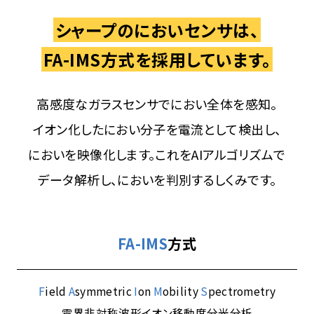
シャープのにおいセンサは、
FA-IMS方式を採用しています。
高感度なガラスセンサでにおい全体を感知。
イオン化したにおい分子を電流として検出し、
においを映像化します。これをAIアルゴリズムで
データ解析し、においを判別するしくみです。
FA-IMS
方式
F
ield
A
symmetric
I
on
M
obility
S
pectrometry
電界非対称波形イオン移動度分光分析