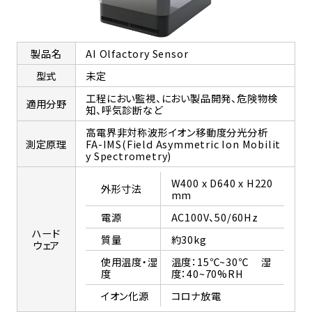
製品名
AI Olfactory Sensor
型式
未定
工程におい監視、におい製品開発、危険物検
適用分野
知、呼気診断など
高電界非対称波形イオン移動度分光分析
測定原理
FA-IMS(Field Asymmetric Ion Mobilit
y Spectrometry)
W400 x D640 x H220
外形寸法
mm
電源
AC100V、50/60Hz
ハード
質量
約30kg
ウェア
使用温度・湿
温度：15℃~30℃ 湿
度
度：40~70%RH
イオン化源
コロナ放電