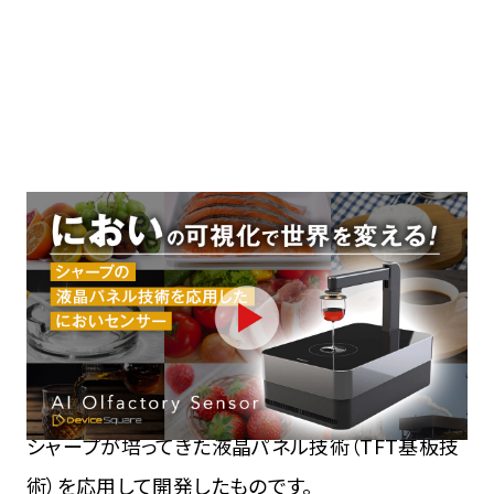
人間の嗅覚と同様の基本原理でにおいを判別する
センサです。
におい分子イオンを電気的に検出し、
AI（人工知能）アルゴリズムでデータ解析すること
で、
あらゆるにおいを判別します。
におい全体を可視
化するので、わずかな違いも判別可能です。
これは、
シャープが培ってきた液晶パネル技術
（TFT基板技
術）を応用して開発したものです。