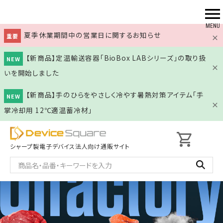
夏季休業期間中の営業日に関するお知らせ
重要
【新商品】定温輸送容器「BioBox LABシリーズ」の取り扱
NEW
いを開始しました
【新商品】手のひらをやさしく冷やす暑熱対策アイテム「手
NEW
掌冷却用 12℃適温蓄冷材」
shopping_cart
シャープ製電子デバイス
法人向け通販サイト