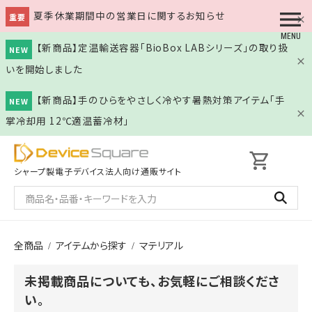
夏季休業期間中の営業日に関するお知らせ
重要
【新商品】定温輸送容器「BioBox LABシリーズ」の取り扱
NEW
いを開始しました
【新商品】手のひらをやさしく冷やす暑熱対策アイテム「手
NEW
掌冷却用 12℃適温蓄冷材」
shopping_cart
シャープ製電子デバイス
法人向け通販サイト
全商品
アイテムから探す
マテリアル
未掲載商品についても、お気軽にご相談くださ
い。