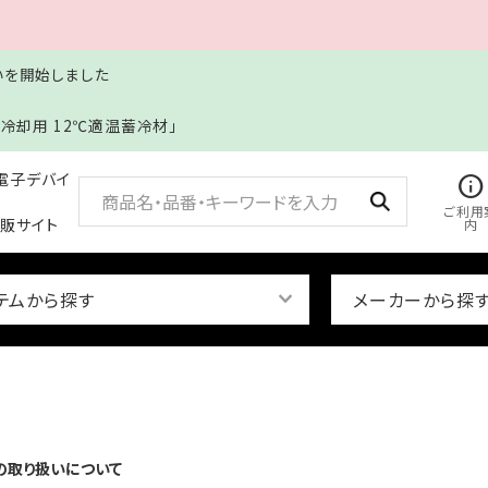
扱いを開始しました
冷却用 12℃適温蓄冷材」
電子デバイ
info
ご利用
販サイト
内
keyboard_arrow_down
テムから探す
メーカーから探
の取り扱いについて