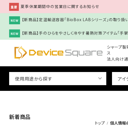
夏季休業期間中の営業日に関するお知らせ
重要
【新商品】定温輸送容器「BioBox LABシリーズ」の取り
NEW
【新商品】手のひらをやさしく冷やす暑熱対策アイテム「手掌
NEW
シャープ製
ス
法人向け通
keyboard_arrow_down
使用用途から探す
アイ
新着商品
トップ
個人情報