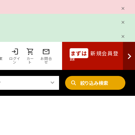
login
shopping_cart
mail
まずは
新規会員登
録
案
ログイ
カー
お問合
ン
ト
せ
keyboard_arrow_down
す
絞り込み検索