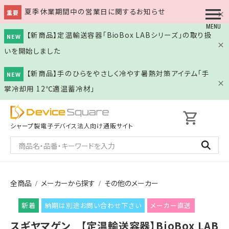
夏季休業期間中の営業日に関するお知らせ
重要
【新商品】定温輸送容器「BioBox LABシリーズ」の取り扱
NEW
いを開始しました
【新商品】手のひらをやさしく冷やす暑熱対策アイテム「手
NEW
掌冷却用 12℃適温蓄冷材」
shopping_cart
シャープ製電子デバイス
法人向け通販サイト
全商品
メーカーから探す
その他のメーカー
納期は別途お問い合わせ下さい
メーカー直送
スギヤマゲン 【定温輸送容器】BioBox LAB