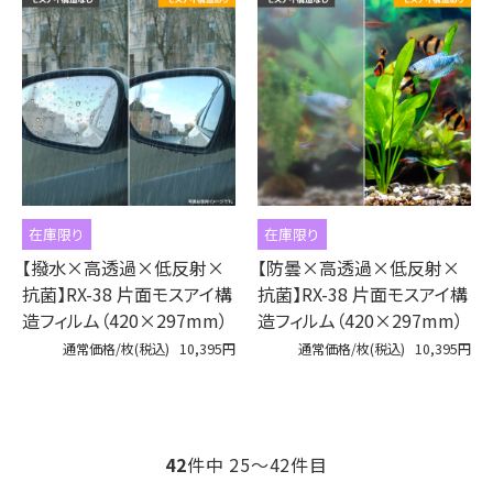
在庫限り
在庫限り
【撥水×高透過×低反射×
【防曇×高透過×低反射×
抗菌】RX-38 片面モスアイ構
抗菌】RX-38 片面モスアイ構
造フィルム（420×297mm）
造フィルム（420×297mm）
通常価格/枚(税込)
10,395円
通常価格/枚(税込)
10,395円
42
件中 25〜42件目