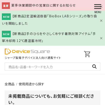
夏季休業期間中の営業日に関するお知らせ
重要
【新商品】定温輸送容器「BioBox LABシリーズ」の取り扱
NEW
いを開始しました
【新商品】手のひらをやさしく冷やす暑熱対策アイテム「手
NEW
掌冷却用 12℃適温蓄冷材」
shopping_cart
シャープ製電子デバイス
法人向け通販サイト
全商品
使用用途から探す
未掲載商品についても、お気軽にご相談くださ
い。